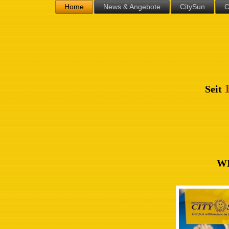
Home
News & Angebote
CitySun
C
Seit
W