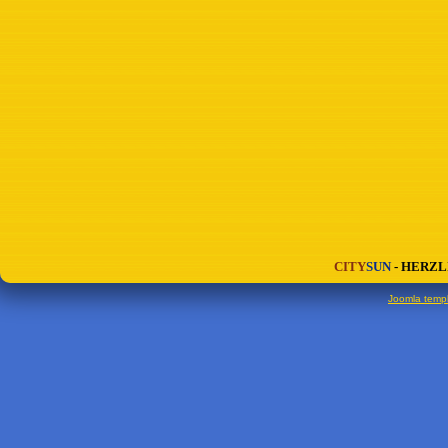
CITY
SUN
-
HERZL
Joomla temp